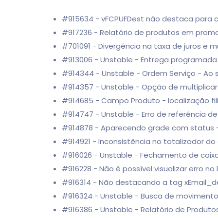
#915634 - vFCPUFDest não destaca para c
#917236 - Relatório de produtos em pro
#701091 - Divergência na taxa de juros e m
#913006 - Unstable - Entrega programada t
#914344 - Unstable - Ordem Serviço - Ao 
#914357 - Unstable - Opção de multiplica
#914685 - Campo Produto - localização filia
#914747 - Unstable - Erro de referência d
#914878 - Aparecendo grade com status -
#914921 - Inconsistência no totalizador do
#916026 - Unstable - Fechamento de cai
#916228 - Não é possível visualizar erro no
#916314 - Não destacando a tag xEmail_d
#916324 - Unstable - Busca de movimento
#916386 - Unstable - Relatório de Produtos 