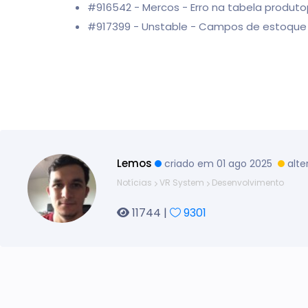
#916542 - Mercos - Erro na tabela produto
#917399 - Unstable - Campos de estoque p
Lemos
criado em 01 ago 2025
alte
Notícias
VR System
Desenvolvimento
11744 |
9301