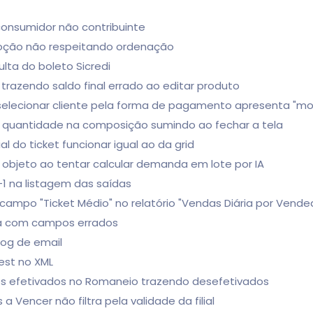
onsumidor não contribuinte
moção não respeitando ordenação
ulta do boleto Sicredi
razendo saldo final errado ao editar produto
selecionar cliente pela forma de pagamento apresenta "mo
r quantidade na composição sumindo ao fechar a tela
l do ticket funcionar igual ao da grid
e objeto ao tentar calcular demanda em lote por IA
1 na listagem das saídas
 campo "Ticket Médio" no relatório "Vendas Diária por Vende
xa com campos errados
 log de email
est no XML
s efetivados no Romaneio trazendo desefetivados
a Vencer não filtra pela validade da filial