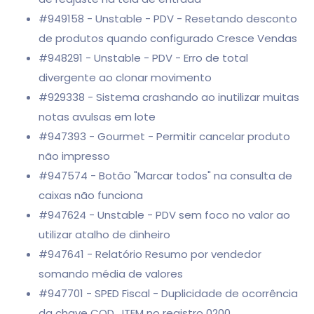
#949158 - Unstable - PDV - Resetando desconto
de produtos quando configurado Cresce Vendas
#948291 - Unstable - PDV - Erro de total
divergente ao clonar movimento
#929338 - Sistema crashando ao inutilizar muitas
notas avulsas em lote
#947393 - Gourmet - Permitir cancelar produto
não impresso
#947574 - Botão "Marcar todos" na consulta de
caixas não funciona
#947624 - Unstable - PDV sem foco no valor ao
utilizar atalho de dinheiro
#947641 - Relatório Resumo por vendedor
somando média de valores
#947701 - SPED Fiscal - Duplicidade de ocorrência
da chave COD_ITEM no registro 0200