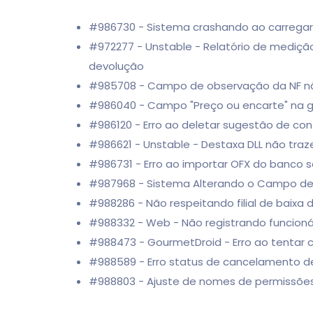
#986730 - Sistema crashando ao carregar
#972277 - Unstable - Relatório de mediçã
devolução
#985708 - Campo de observação da NF não
#986040 - Campo "Preço ou encarte" na g
#986120 - Erro ao deletar sugestão de co
#986621 - Unstable - Destaxa DLL não tra
#986731 - Erro ao importar OFX do banco 
#987968 - Sistema Alterando o Campo de
#988286 - Não respeitando filial de baix
#988332 - Web - Não registrando funcioná
#988473 - GourmetDroid - Erro ao tentar c
#988589 - Erro status de cancelamento d
#988803 - Ajuste de nomes de permissõe