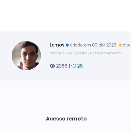
Lemos
criado em 09 abr 2026
alt
Notícias
VR System
Desenvolvimento
2086 |
28
Acesso remoto