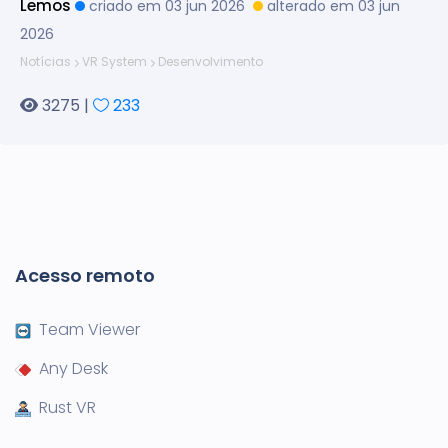
Lemos
criado em 03 jun 2026
alterado em 03 jun
2026
Notícias
VR System
Desenvolvimento
3275 |
233
Acesso remoto
Team Viewer
Any Desk
Rust VR