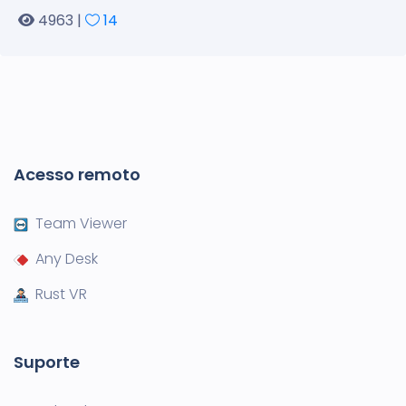
4963 |
14
Acesso remoto
Team Viewer
Any Desk
Rust VR
Suporte