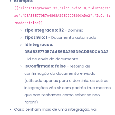
Exemplo:
[{"TipoIntegracao":32,"TipoEnvio":0,"IdIntegrac
ao":"DBAB3E770B7A4868A298D9CD860CADA2","IsConfi
rmado":false}]
TipoIntegracao: 32
- Domínio
TipoEnvio: 1
- Documento autorizado
IdIntegracao:
DBAB3E770B7A4868A298D9CD860CADA2
- id de envio do documento
IsConfirmado: false
- retorno de
confirmação do documento enviado
(utilizado apenas para o domínio. as outras
integrações vão vir com padrão true mesmo
que não tenhamos como saber se não
foram)
Caso tenham mais de uma integração, vai