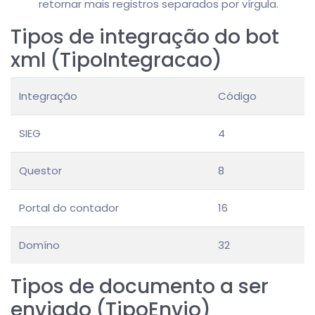
retornar mais registros separados por vírgula.
Tipos de integração do bot
xml (TipoIntegracao)
Integração
Código
SIEG
4
Questor
8
Portal do contador
16
Domíno
32
Tipos de documento a ser
enviado (TipoEnvio)