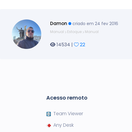
Damon
criado em 24 fev 2016
Manual
Estoque
Manual
14534 |
22
Acesso remoto
Team Viewer
Any Desk