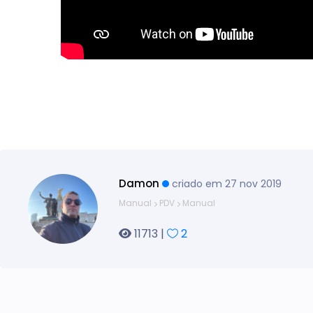
Damon
criado em 27 nov 2019
Manual
PDV
Manual
11713 |
2