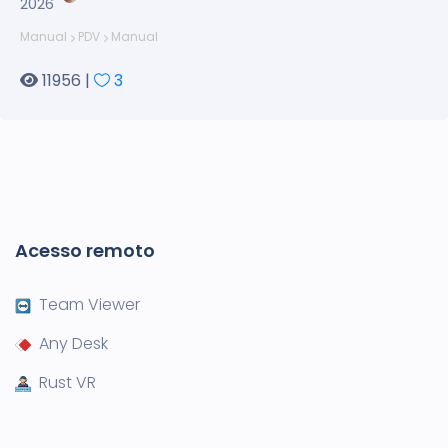
2026
Manual
PDV
Manual
11956 |
3
Acesso remoto
Team Viewer
Any Desk
Rust VR