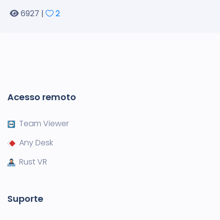
6927 |
2
Acesso remoto
Team Viewer
Any Desk
Rust VR
Suporte