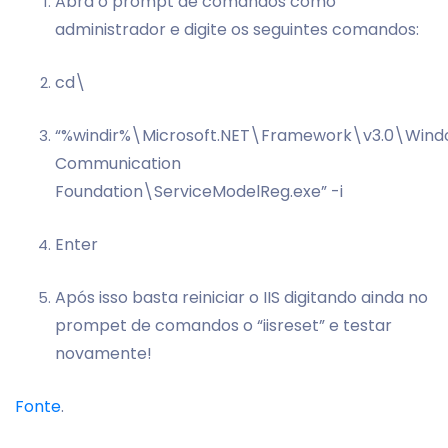
Abra o prompt de comandos como
administrador e digite os seguintes comandos:
cd\
“%windir%\Microsoft.NET\Framework\v3.0\Wind
Communication
Foundation\ServiceModelReg.exe” -i
Enter
Após isso basta reiniciar o IIS digitando ainda no
prompet de comandos o “iisreset” e testar
novamente!
Fonte
.