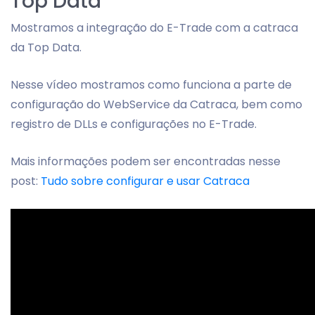
Top Data
Mostramos a integração do E-Trade com a catraca
da Top Data.
Nesse vídeo mostramos como funciona a parte de
configuração do WebService da Catraca, bem como
registro de DLLs e configurações no E-Trade.
Mais informações podem ser encontradas nesse
post:
Tudo sobre configurar e usar Catraca