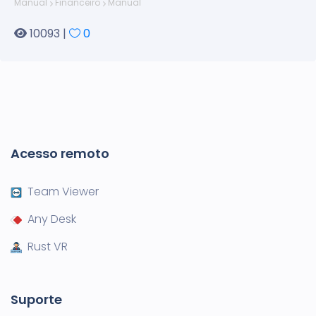
Manual
Financeiro
Manual
10093 |
0
Acesso remoto
Team Viewer
Any Desk
Rust VR
Suporte