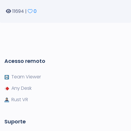
11694 |
0
Acesso remoto
Team Viewer
Any Desk
Rust VR
Suporte