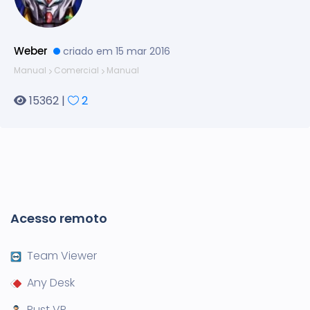
Weber
criado em 15 mar 2016
Manual
Comercial
Manual
15362 |
2
Acesso remoto
Team Viewer
Any Desk
Rust VR