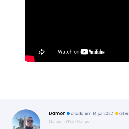
Damon
criado em 14 jul 2022
alte
Manual
SPED
Manual