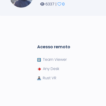
6337 |
0
Acesso remoto
Team Viewer
Any Desk
Rust VR