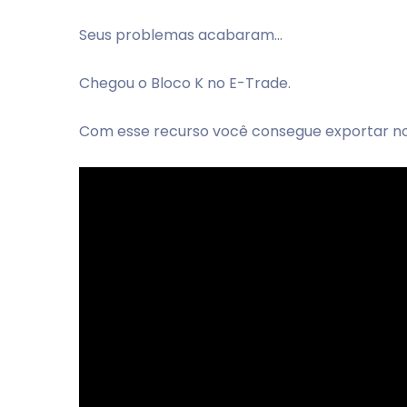
Seus problemas acabaram...
Chegou o Bloco K no E-Trade.
Com esse recurso você consegue exportar no