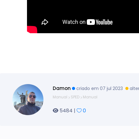
Damon
criado em 07 jul 2023
alte
Manual
SPED
Manual
5484 |
0