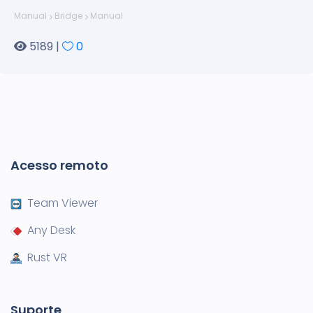
Manual
Bridge
Manual
5189 |
0
Acesso remoto
Team Viewer
Any Desk
Rust VR
Suporte