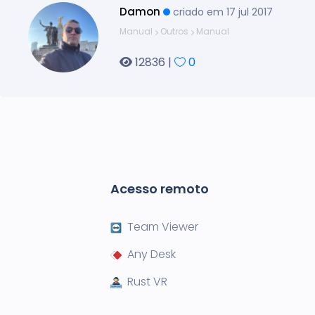
Damon
criado em 17 jul 2017
Manual
Outros
Manual
12836 |
0
Acesso remoto
Team Viewer
Any Desk
Rust VR