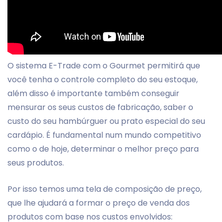
O sistema E-Trade com o Gourmet permitirá que
você tenha o controle completo do seu estoque,
além disso é importante também conseguir
mensurar os seus custos de fabricação, saber o
custo do seu hambúrguer ou prato especial do seu
cardápio. É fundamental num mundo competitivo
como o de hoje, determinar o melhor preço para
seus produtos.
Por isso temos uma tela de composição de preço,
que lhe ajudará a formar o preço de venda dos
produtos com base nos custos envolvidos: