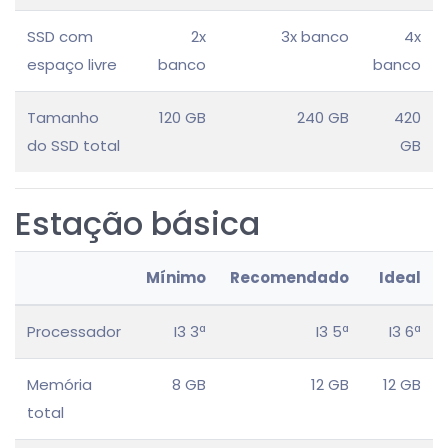
SSD com
2x
3x banco
4x
espaço livre
banco
banco
Tamanho
120 GB
240 GB
420
do SSD total
GB
Estação básica
Mínimo
Recomendado
Ideal
Processador
I3 3ª
I3 5ª
I3 6ª
Memória
8 GB
12 GB
12 GB
total