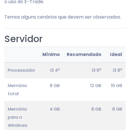
o uso do E-Trade.
Temos alguns cenários que devem ser observados.
Servidor
Mínimo
Recomendado
Ideal
Processador
I3 4ª
I3 6ª
I3 8ª
Memória
8 GB
12 GB
16 GB
total
Memória
4 GB
8 GB
8 GB
para o
Windows