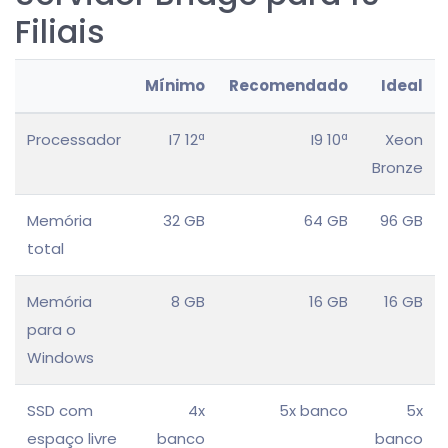
Filiais
Mínimo
Recomendado
Ideal
Processador
I7 12ª
I9 10ª
Xeon
Bronze
Memória
32 GB
64 GB
96 GB
total
Memória
8 GB
16 GB
16 GB
para o
Windows
SSD com
4x
5x banco
5x
espaço livre
banco
banco