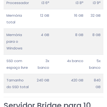
Processador
I3 6ª
I3 8ª
I3 9ª
Memória
12 GB
16 GB
32 GB
total
Memória
4 GB
8 GB
8 GB
para o
Windows
SSD com
3x
4x banco
5x
espaço livre
banco
banco
Tamanho
240 GB
420 GB
840
do SSD total
GB
Servidor Bridge para 10