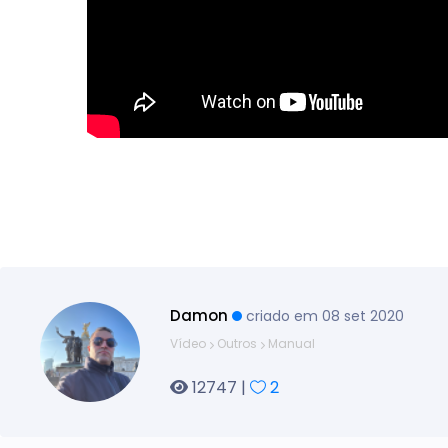
Damon
criado em 08 set 2020
Vídeo
Outros
Manual
12747 |
2