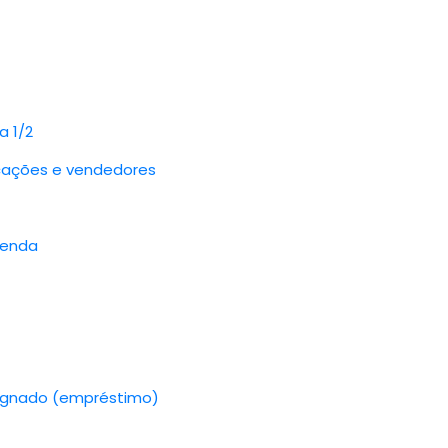
a 1/2
icações e vendedores
venda
signado (empréstimo)