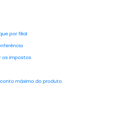
e por filial
onferência
r os impostos
esconto máximo do produto