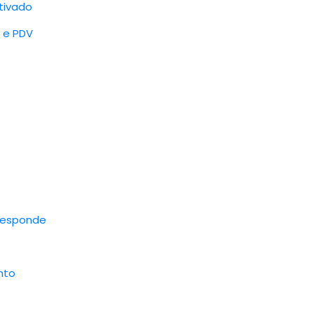
tivado
 e PDV
 responde
nto