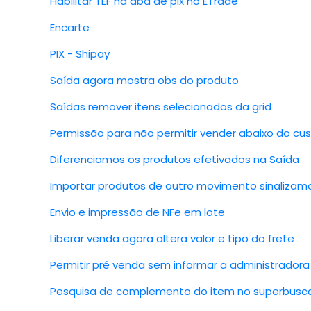
Habilitar TEF na aba de pix no ETrade
Encarte
PIX - Shipay
Saída agora mostra obs do produto
Saídas remover itens selecionados da grid
Permissão para não permitir vender abaixo do cu
Diferenciamos os produtos efetivados na Saída
Importar produtos de outro movimento sinalizamo
Envio e impressão de NFe em lote
Liberar venda agora altera valor e tipo do frete
Permitir pré venda sem informar a administradora
Pesquisa de complemento do item no superbusca