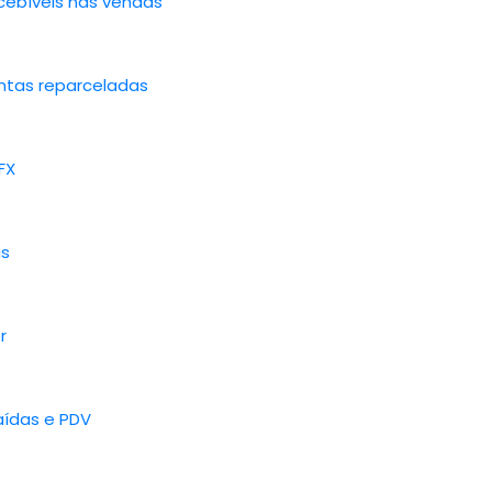
ebíveis nas vendas
ntas reparceladas
FX
as
r
aídas e PDV