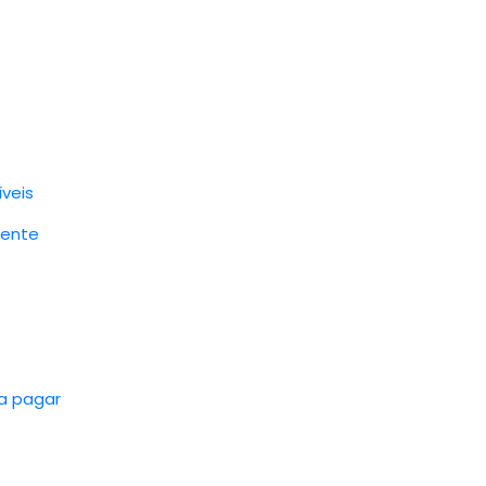
íveis
iente
 a pagar