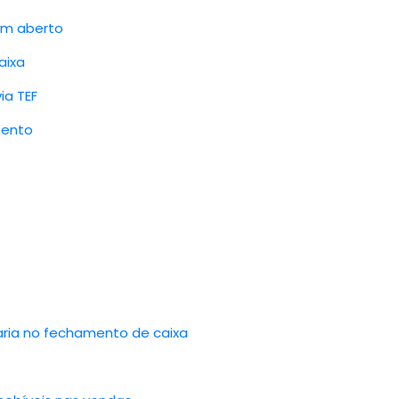
em aberto
aixa
ia TEF
mento
aria no fechamento de caixa